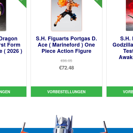
 Dragon
S.H. Figuarts Portgas D.
S.H.
irst Form
Ace ( Marineford ) One
Godzill
 ( 2026 )
Piece Action Figure
Tes
Awak
€86.05
prünglicher
Ursprünglicher
€72.48
is
ueller
Preis
Aktueller
:
is
war:
Preis
.05
€86.05
ist:
NGEN
VORBESTELLUNGEN
VOR
85.
€72.48.