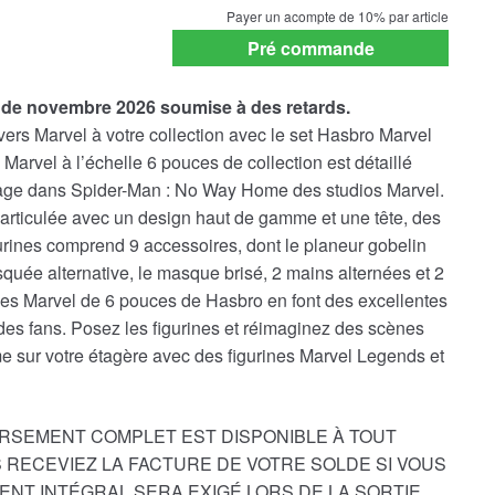
payment
Payer un acompte de
10%
par article
option
Pré commande
n de novembre 2026 soumise à des retards.
nivers Marvel à votre collection avec le set Hasbro Marvel
Marvel à l’échelle 6 pouces de collection est détaillé
age dans Spider-Man : No Way Home des studios Marvel.
t articulée avec un design haut de gamme et une tête, des
urines comprend 9 accessoires, dont le planeur gobelin
asquée alternative, le masque brisé, 2 mains alternées et 2
ines Marvel de 6 pouces de Hasbro en font des excellentes
des fans. Posez les figurines et réimaginez des scènes
e sur votre étagère avec des figurines Marvel Legends et
RSEMENT COMPLET EST DISPONIBLE À TOUT
 RECEVIEZ LA FACTURE DE VOTRE SOLDE SI VOUS
ENT INTÉGRAL SERA EXIGÉ LORS DE LA SORTIE.