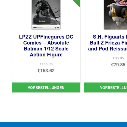
LPZZ UPFinegures DC
S.H. Figuarts
Comics – Absolute
Ball Z Frieza F
Batman 1/12 Scale
and Pod Reissue
Action Figure
€86.05
Urs
€79.85
€165.96
Ursprünglicher
€153.62
Pre
Akt
Preis
Aktueller
war
Pre
war:
Preis
€86
ist:
VORBESTELLUNGEN
VORBESTELLU
€165.96
ist:
€79.
€153.62.