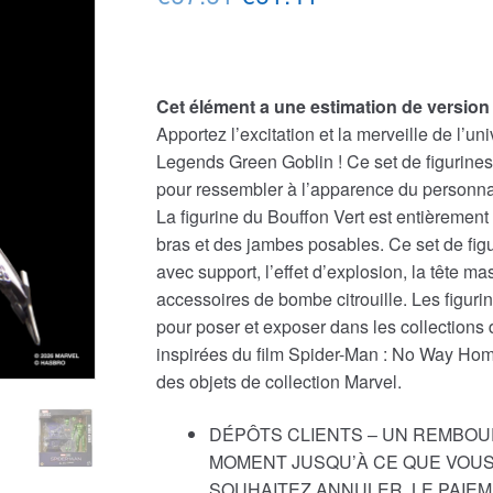
prix
prix
initial
actuel
Cet élément a une estimation de versio
était :
est :
Apportez l’excitation et la merveille de l’u
€67.61.
€61.41.
Legends Green Goblin ! Ce set de figurines 
pour ressembler à l’apparence du personn
La figurine du Bouffon Vert est entièremen
bras et des jambes posables. Ce set de fig
avec support, l’effet d’explosion, la tête m
accessoires de bombe citrouille. Les figur
pour poser et exposer dans les collections 
inspirées du film Spider-Man : No Way Hom
des objets de collection Marvel.
DÉPÔTS CLIENTS – UN REMBOU
MOMENT JUSQU’À CE QUE VOUS
SOUHAITEZ ANNULER. LE PAIEM