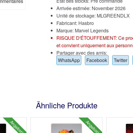
État des stocks: Pré commande
mmentaires
Arrivée estimée: November 2026
Unité de stockage: MLGREENDLX
Fabricant: Hasbro
Marque:
Marvel Legends
RISQUE D'ÉTOUFFEMENT: Ce produit p
et convient uniquement aux personn
Partager avec des amis:
WhatsApp
Facebook
Twitter
Ähnliche Produkte
Angebot!
Angebot!