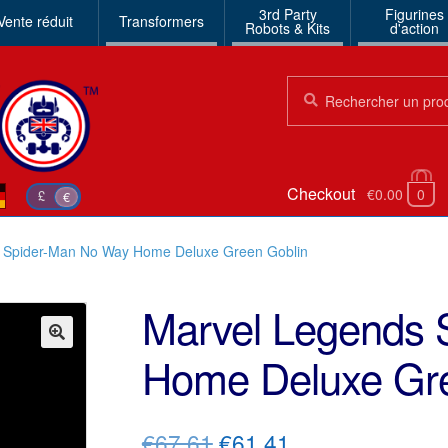
3rd Party
Figurines
Vente réduit
Transformers
Robots & Kits
d'action
Chercher:
Chercher
Checkout
€0.00
0
£
€
 Spider-Man No Way Home Deluxe Green Goblin
Marvel Legends 
Home Deluxe Gre
🔍
Le
Le
€67.61
€61.41