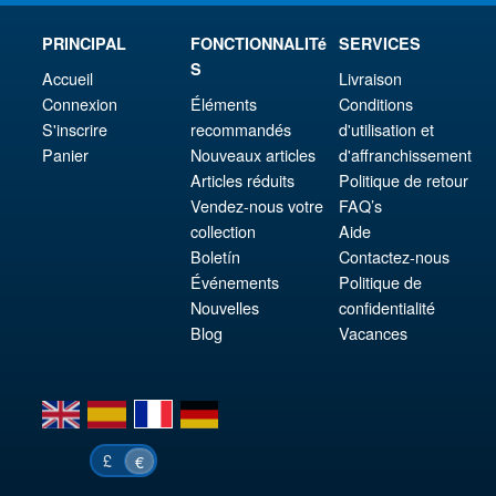
PRINCIPAL
FONCTIONNALITé
SERVICES
S
Accueil
Livraison
Connexion
Éléments
Conditions
S'inscrire
recommandés
d'utilisation et
Panier
Nouveaux articles
d'affranchissement
Articles réduits
Politique de retour
Vendez-nous votre
FAQ’s
collection
Aide
Boletín
Contactez-nous
Événements
Politique de
Nouvelles
confidentialité
Blog
Vacances
en
es
fr
de
£
€