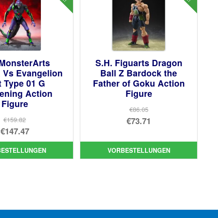
 MonsterArts
S.H. Figuarts Dragon
a Vs Evangelion
Ball Z Bardock the
t Type 01 G
Father of Goku Action
ening Action
Figure
Figure
€86.05
Ursprünglicher
€73.71
€159.82
Ursprünglicher
€147.47
Preis
Aktueller
Preis
Aktueller
war:
Preis
BESTELLUNGEN
VORBESTELLUNGEN
war:
Preis
€86.05
ist:
€159.82
ist:
€73.71.
€147.47.