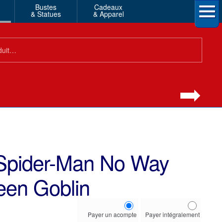
Bustes
Cadeaux
& Statues
& Apparel
Spider-Man No Way
en Goblin
Choose
Payer un acompte
Payer intégralement
your