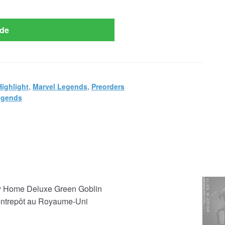
de
Highlight
,
Marvel Legends
,
Preorders
egends
y Home Deluxe Green Goblin
 entrepôt au Royaume-Uni