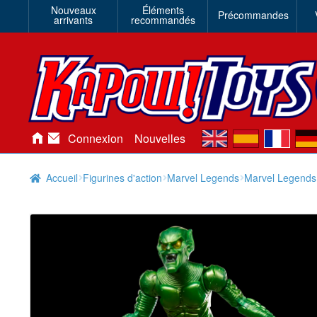
Nouveaux
Éléments
Précommandes
arrivants
recommandés
en
es
fr
de
Connexion
Nouvelles
Accueil
Figurines d'action
Marvel Legends
Marvel Legends