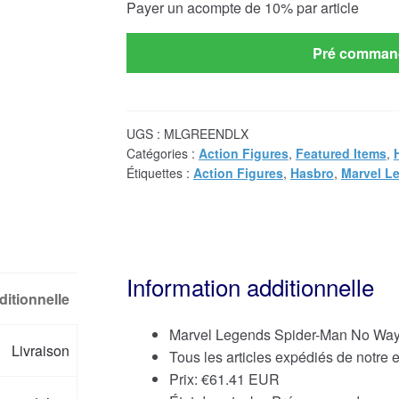
Payer un acompte de
10%
par article
option
Pré comman
UGS :
MLGREENDLX
Catégories :
Action Figures
,
Featured Items
,
Étiquettes :
Action Figures
,
Hasbro
,
Marvel L
Information additionnelle
ditionnelle
Marvel Legends Spider-Man No Wa
Livraison
Tous les articles expédiés de notre
Prix:
€
61.41 EUR