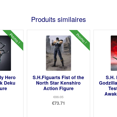
Produits similaires
Promo !
Promo !
My Hero
S.H.Figuarts Fist of the
S.H.
k Deku
North Star Kenshiro
Godzill
gure
Action Figure
Tes
Awak
€86.05
Le
€73.71
prix
Le
ial
initial
prix