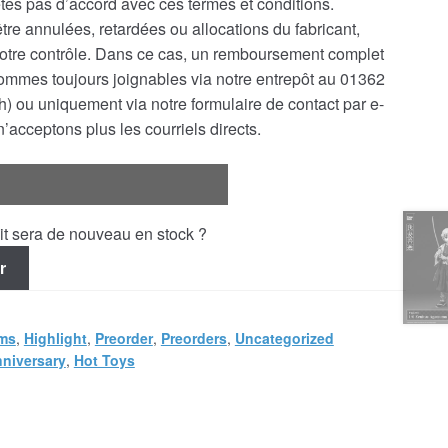
es pas d’accord avec ces termes et conditions.
e annulées, retardées ou allocations du fabricant,
notre contrôle. Dans ce cas, un remboursement complet
ommes toujours joignables via notre entrepôt au 01362
) ou uniquement via notre formulaire de contact par e-
’acceptons plus les courriels directs.
uit sera de nouveau en stock ?
r
ems
,
Highlight
,
Preorder
,
Preorders
,
Uncategorized
nniversary
,
Hot Toys