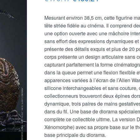
prix
prix
Mesurant environ 38,5 cm, cette figurine m
initial
actuel
tête striée fidèle au cinéma. Il comprend 
était :
est :
une option ouverte avec une mâchoire inter
sans effort des expressions dynamiques e
€479.47.
€430.24.
présente des détails exquis et plus de 20 po
corps présente un design articulaire sans co
capturant parfaitement la forme cinématograp
dans la queue permet une flexion flexible e
apparences variées à l’écran de l’Alien War
silicone interchangeables et sans couture, 
collectionneurs trouveront deux épines dors
dynamique, trois paires de mains gestative
dans du fil. Une base de diorama spécial
complète ce collectible ultime. La version
Xénomorphe) avec sa propre base sur le thè
base principale du diorama.