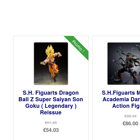
Promo !
S.H. Figuarts Dragon
S.H.Figuarts 
Ball Z Super Saiyan Son
Academia Dar
Goku ( Legendary )
Action Fi
Reissue
€98.34
Le
€86.00
€61.46
Le
€54.03
prix
Le
prix
Le
init
prix