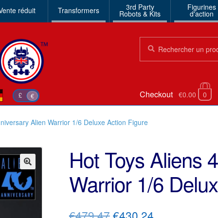
3rd Party
Figurines
Vente réduit
Transformers
Robots & Kits
d'action
Chercher:
Chercher
Checkout
€0.00
0
£
€
niversary Alien Warrior 1/6 Deluxe Action Figure
Hot Toys Aliens 4
Warrior 1/6 Delux
🔍
Le
Le
€479.47
€430.24