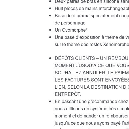
Deux paires de bras en silicone san
Huit pièces de mains interchangeab
Base de diorama spécialement conç
de personnage
Un Ovomorphe*
Une base d’exposition à thème de vr
sur le thème des restes Xénomorphe
DÉPÔTS CLIENTS – UN REMBOU
MOMENT JUSQU’À CE QUE VOUS
SOUHAITEZ ANNULER. LE PAIEM
LES FACTURES SONT ENVOYÉES
LIEN, SELON LA DESTINATION 
ENTREPÔT.
En passant une précommande chez n
nous utilisons un système très simp
moment et demander un rembourseme
jusqu’à ce que nous ayons payé l’ar