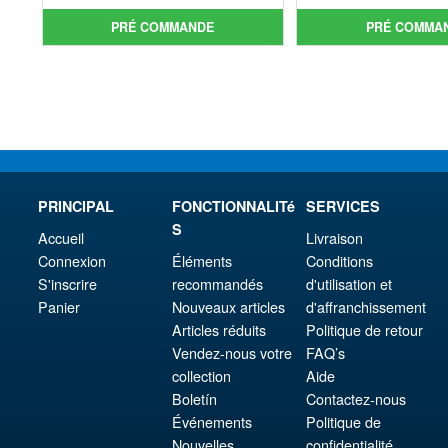
initial
prix
étai
act
PRÉ COMMANDE
PRÉ COMMA
était :
actuel
€98.
est 
€61.46.
est :
€86.
€54.03.
PRINCIPAL
FONCTIONNALITé
SERVICES
S
Accueil
Livraison
Connexion
Éléments
Conditions
S'inscrire
recommandés
d'utilisation et
Panier
Nouveaux articles
d'affranchissement
Articles réduits
Politique de retour
Vendez-nous votre
FAQ’s
collection
Aide
Boletín
Contactez-nous
Événements
Politique de
Nouvelles
confidentialité