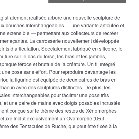
agistralement réalisée arbore une nouvelle sculpture de
deux bouches interchangeables — une variante articulée et
ne extensible — permettant aux collecteurs de recréer
t menaçantes. La carrosserie nouvellement développée
ints d’articulation. Spécialement fabriqué en silicone, le
uture sur le bas du torse, les bras et les jambes,
hique féroce et brutale de la créature. Un fil intégré
t une pose sans effort. Pour reproduire davantage les
rior, la figurine est équipée de deux paires de bras en
chacun avec des sculptures distinctes. De plus, les
ales interchangeables pour faciliter une pose très
s, et une paire de mains avec doigts posables incrustés
ement conçue sur le thème des restes de Xénomorphes
 Deluxe inclut exclusivement un Ovomorphe (Œuf
me des Tentacules de Ruche, qui peut être fixée à la