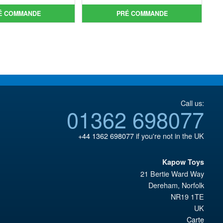
prix
Le
était :
actuel
É COMMANDE
PRÉ COMMANDE
initial
prix
€110.64.
est :
était :
actuel
€92.15.
€159.82.
est :
€147.47.
Call us:
01362 698077
+44 1362 698077
if you're not in the UK
Kapow Toys
21 Bertie Ward Way
Dereham
,
Norfolk
NR19 1TE
UK
Carte