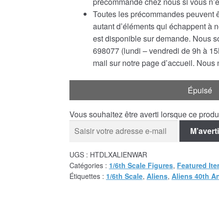
précommande chez nous si vous n’êt
Toutes les précommandes peuvent êtr
autant d’éléments qui échappent à 
est disponible sur demande. Nous s
698077 (lundi – vendredi de 9h à 15h
mail sur notre page d’accueil. Nous n
Épuisé
Vous souhaitez être averti lorsque ce prod
M’averti
UGS :
HTDLXALIENWAR
Catégories :
1/6th Scale Figures
,
Featured It
Étiquettes :
1/6th Scale
,
Aliens
,
Aliens 40th A