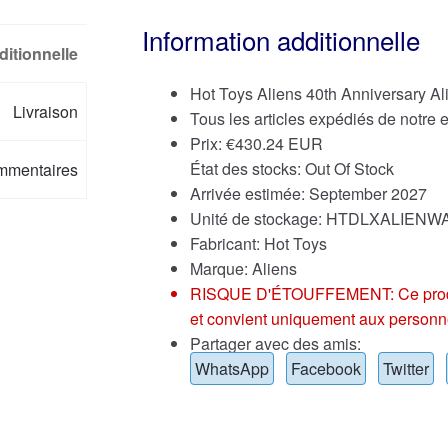
Information additionnelle
ditionnelle
Hot Toys Aliens 40th Anniversary Al
Livraison
Tous les articles expédiés de notre
Prix:
€
430.24 EUR
État des stocks: Out Of Stock
mmentaires
Arrivée estimée: September 2027
Unité de stockage: HTDLXALIENW
Fabricant: Hot Toys
Marque:
Aliens
RISQUE D'ÉTOUFFEMENT: Ce produit p
et convient uniquement aux personn
Partager avec des amis:
WhatsApp
Facebook
Twitter