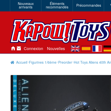
Nouveaux
Éléments
Précommandes
arrivants
recommandés
en
es
fr
de
Connexion
Nouvelles
Accueil
Figurines 1/6ème
Preorder
Hot Toys Aliens 40th An