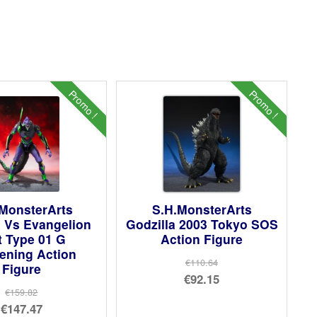
Promo !
Promo !
 MonsterArts
S.H.MonsterArts
a Vs Evangelion
Godzilla 2003 Tokyo SOS
t Type 01 G
Action Figure
ening Action
€110.64
Figure
Le
€92.15
€159.82
prix
Le
Le
€147.47
initial
prix