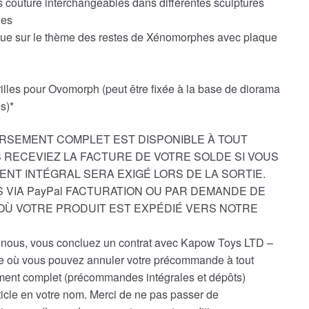
s couture interchangeables dans différentes sculptures
les
ue sur le thème des restes de Xénomorphes avec plaque
illes pour Ovomorph (peut être fixée à la base de diorama
s)*
RSEMENT COMPLET EST DISPONIBLE À TOUT
 RECEVIEZ LA FACTURE DE VOTRE SOLDE SI VOUS
ENT INTÉGRAL SERA EXIGÉ LORS DE LA SORTIE.
 VIA PayPal FACTURATION OU PAR DEMANDE DE
D’OÙ VOTRE PRODUIT EST EXPÉDIÉ VERS NOTRE
ous, vous concluez un contrat avec Kapow Toys LTD –
le où vous pouvez annuler votre précommande à tout
nt complet (précommandes intégrales et dépôts)
ticle en votre nom. Merci de ne pas passer de