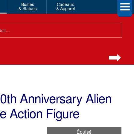
Bustes
Cadeaux
& Statues
& Apparel
0th Anniversary Alien
e Action Figure
Épuisé