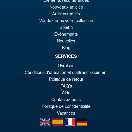
Nouveaux articles
pr
Le
AJOUTER AU PANIER
Articles réduits
ini
pr
Vendez-nous votre collection
éta
ac
Boletín
Promo !
S.H.Figuarts Dragon Ball Z
Événements
€1
es
Frieza Fourth Form Action
Nouvelles
Figure ( New Sculpt )
€9
Blog
SERVICES
Livraison
€43.02
Conditions d'utilisation et d'affranchissement
Le
€36.82
Politique de retour
pr
Le
FAQ’s
PRÉ COMMANDE
Aide
ini
pr
Contactez-nous
éta
ac
Politique de confidentialité
€4
es
Vacances
en
es
fr
de
€3