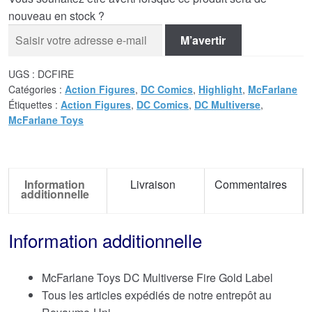
nouveau en stock ?
M’avertir
UGS :
DCFIRE
Catégories :
Action Figures
,
DC Comics
,
Highlight
,
McFarlane
Étiquettes :
Action Figures
,
DC Comics
,
DC Multiverse
,
McFarlane Toys
Information
Livraison
Commentaires
additionnelle
Information additionnelle
McFarlane Toys DC Multiverse Fire Gold Label
Tous les articles expédiés de notre entrepôt au