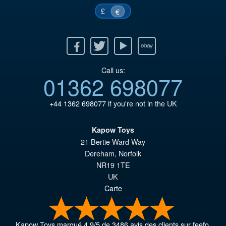
£
€
Facebook
Twitter
Youtube
Ebay
Call us:
01362 698077
+44 1362 698077
if you're not in the UK
Kapow Toys
21 Bertie Ward Way
Dereham
,
Norfolk
NR19 1TE
UK
Carte
Kapow Toys
marqué
4.9
/
5
de
3486
avis des clients sur feefo.