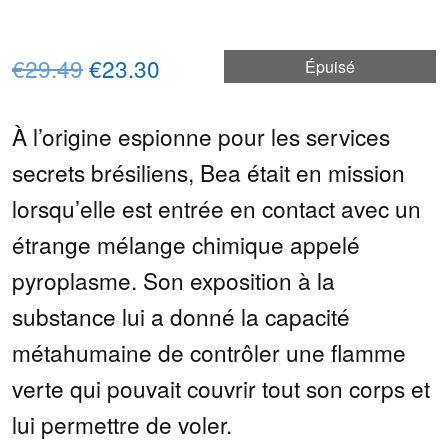
Le
Le
€29.49
€23.30
Épuisé
prix
prix
À l’origine espionne pour les services
initial
actuel
secrets brésiliens, Bea était en mission
était :
est :
lorsqu’elle est entrée en contact avec un
€29.49.
€23.30.
étrange mélange chimique appelé
pyroplasme. Son exposition à la
substance lui a donné la capacité
métahumaine de contrôler une flamme
verte qui pouvait couvrir tout son corps et
lui permettre de voler.