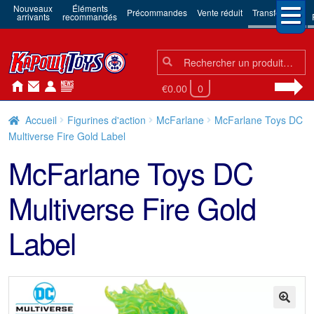
Nouveaux
Éléments
Précommandes
Vente réduit
Transformers
arrivants
recommandés
Chercher:
Chercher
€0.00
0
Accueil
Figurines d'action
McFarlane
McFarlane Toys DC
Multiverse Fire Gold Label
McFarlane Toys DC
Multiverse Fire Gold
Label