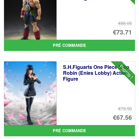
€86.05
Le
€73.71
pr
Le
PRÉ COMMANDE
ini
pr
éta
ac
Promo !
S.H.Figuarts One Piece Nico
€8
es
Robin (Enies Lobby) Action
Figure
€7
€79.90
Le
€67.56
pr
Le
PRÉ COMMANDE
ini
pr