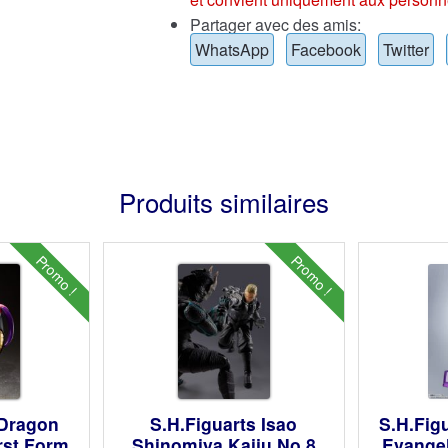
Partager avec des amis:
WhatsApp
Facebook
Twitter
Produits similaires
Promo !
Promo !
 Dragon
S.H.Figuarts Isao
S.H.Fig
irst Form
Shinomiya Kaiju No.8
Evangel