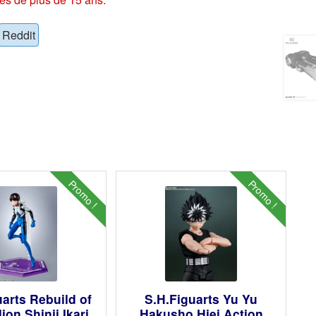
Reddit
Promo !
Promo !
uarts Rebuild of
S.H.Figuarts Yu Yu
ion Shinji Ikari
Hakusho Hiei Action