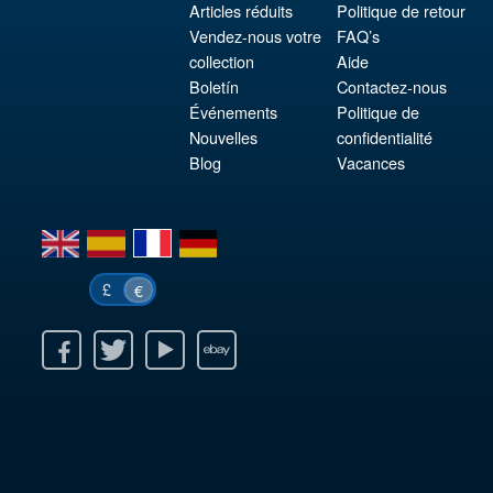
Articles réduits
Politique de retour
Vendez-nous votre
FAQ’s
collection
Aide
Boletín
Contactez-nous
Événements
Politique de
Nouvelles
confidentialité
Blog
Vacances
en
es
fr
de
£
€
k
itter
Youtube
Ebay