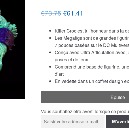
Le
Le
€73.75
€61.41
prix
prix
Killer Croc est à l’honneur dans la 
initial
actuel
Les Megafigs sont de grandes figuri
était :
est :
7 pouces basées sur le DC Multiver
Conçu avec Ultra Articulation avec
€73.75.
€61.41.
poses et de jeux
Comprend une base de figurine, une c
d’art
En vedette dans un coffret design ex
Épuisé
Vous souhaitez être averti lorsque ce prod
M’averti