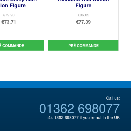
ion Figure
Figure
€79.90
€86.05
Le
Le
€73.71
€77.39
prix
Le
prix
Le
initial
prix
initial
prix
était :
actuel
était :
actuel
É COMMANDE
PRÉ COMMANDE
€79.90.
est :
€86.05.
est :
€73.71.
€77.39.
Call us:
01362 698077
+44 1362 698077
if you're not in the UK