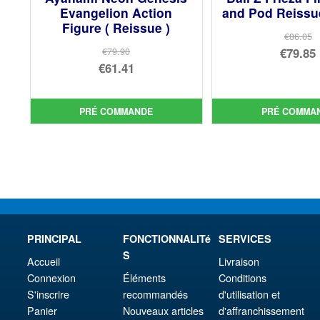
Evangelion Action
and Pod Reissue
Figure ( Reissue )
€86.05
Le
€79.85
€79.90
Le
€61.41
prix
Le
prix
Le
init
prix
initial
prix
étai
act
PRÉ COMMANDE
PRÉ COMMA
était :
actuel
€86.
est 
€79.90.
est :
€79.
€61.41.
PRINCIPAL
FONCTIONNALITé
SERVICES
S
Accueil
Livraison
Connexion
Éléments
Conditions
S'inscrire
recommandés
d'utilisation et
Panier
Nouveaux articles
d'affranchissement