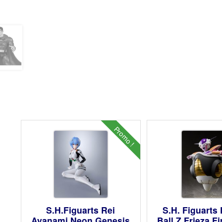
Promo !
S.H.Figuarts Rei
S.H. Figuarts
Ayanami Neon Genesis
Ball Z Frieza F