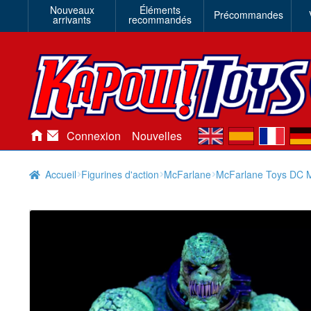
Nouveaux
Éléments
Précommandes
arrivants
recommandés
en
es
fr
de
Connexion
Nouvelles
Accueil
Figurines d'action
McFarlane
McFarlane Toys DC Mu