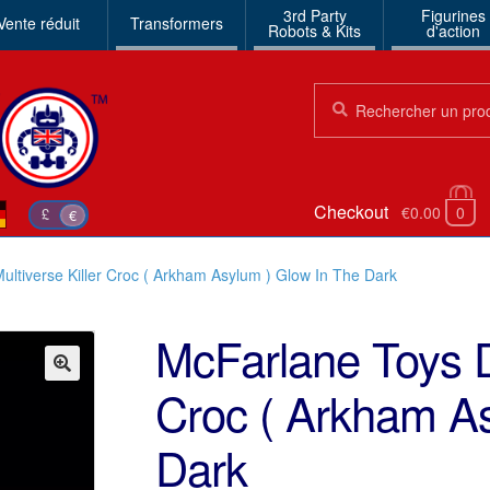
3rd Party
Figurines
Vente réduit
Transformers
Robots & Kits
d'action
Chercher:
Chercher
Checkout
€0.00
0
£
€
ltiverse Killer Croc ( Arkham Asylum ) Glow In The Dark
McFarlane Toys D
Croc ( Arkham As
🔍
Dark