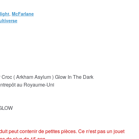
light
,
McFarlane
ltiverse
r Croc ( Arkham Asylum ) Glow In The Dark
 entrepôt au Royaume-Uni
OGLOW
eut contenir de petites pièces. Ce n'est pas un jouet
es de plus de 15 ans.