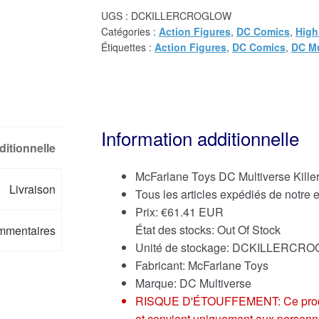
UGS :
DCKILLERCROGLOW
Catégories :
Action Figures
,
DC Comics
,
High
Étiquettes :
Action Figures
,
DC Comics
,
DC Mu
Information additionnelle
ditionnelle
McFarlane Toys DC Multiverse Kille
Livraison
Tous les articles expédiés de notre
Prix:
€
61.41 EUR
État des stocks: Out Of Stock
mmentaires
Unité de stockage: DCKILLERCR
Fabricant: McFarlane Toys
Marque:
DC Multiverse
RISQUE D'ÉTOUFFEMENT: Ce produit p
et convient uniquement aux personn