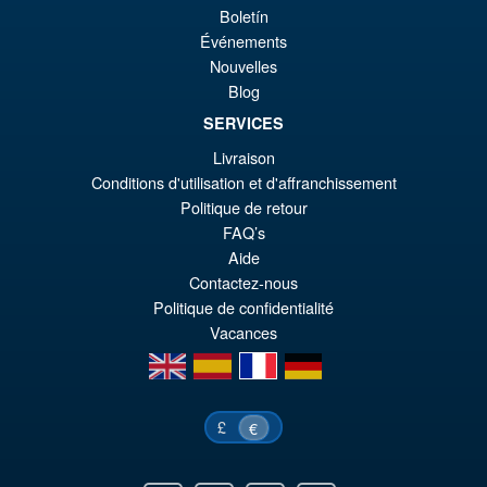
or
pr
Boletín
er
ac
Événements
S.H. Figuarts Dragon Ball
¡Oferta!
Nouvelles
€7
es
Daima Super Saiyan 4 Son
Blog
Gokum ( Adult ) Action Figure
€6
SERVICES
Livraison
Conditions d'utilisation et d'affranchissement
€73.75
Politique de retour
El
€66.33
FAQ’s
pr
El
Aide
PRE ORDENA
Contactez-nous
or
pr
Politique de confidentialité
er
ac
Vacances
€7
es
en
es
fr
de
€6
£
€