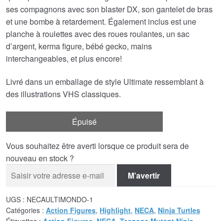
ses compagnons avec son blaster DX, son gantelet de bras
€55.31.
€42.97.
et une bombe à retardement. Également inclus est une
planche à roulettes avec des roues roulantes, un sac
d’argent, kerma figure, bébé gecko, mains
interchangeables, et plus encore!
Livré dans un emballage de style Ultimate ressemblant à
des illustrations VHS classiques.
Épuisé
Vous souhaitez être averti lorsque ce produit sera de
nouveau en stock ?
M’avertir
UGS :
NECAULTIMONDO-1
Catégories :
Action Figures
,
Highlight
,
NECA
,
Ninja Turtles
Étiquettes :
Action Figures
,
NECA
,
Teenage Mutant Ninja