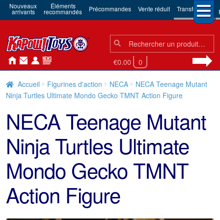
Nouveaux
Éléments
Précommandes
Vente réduit
Transformers
arrivants
recommandés
Chercher:
Chercher
€0.00
0
Accueil
Figurines d'action
NECA
NECA Teenage Mutant
Ninja Turtles Ultimate Mondo Gecko TMNT Action Figure
NECA Teenage Mutant
Ninja Turtles Ultimate
Mondo Gecko TMNT
Action Figure