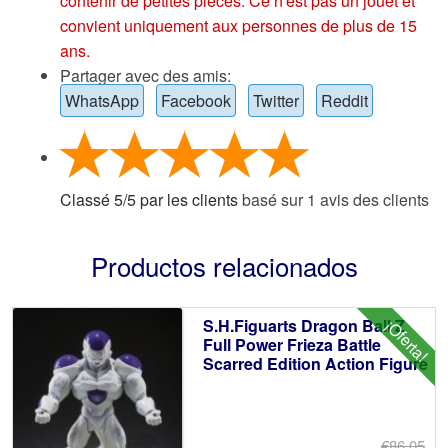
contenir de petites pièces. Ce n'est pas un jouet et
convient uniquement aux personnes de plus de 15
ans.
Partager avec des amis:
WhatsApp
Facebook
Twitter
Reddit
Classé
5
/
5
par les clients
basé sur
1
avis des clients
Productos relacionados
S.H.Figuarts Dragon Ball Z
¡Oferta!
Full Power Frieza Battle
Scarred Edition Action Figure
€86.05