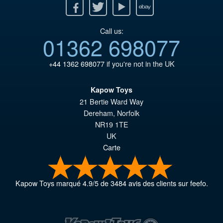
Facebook
Twitter
Youtube
Ebay
Call us:
01362 698077
+44 1362 698077
if you're not in the UK
Kapow Toys
21 Bertie Ward Way
Dereham
,
Norfolk
NR19 1TE
UK
Carte
Kapow Toys
marqué
4.9
/
5
de
3484
avis des clients sur feefo.