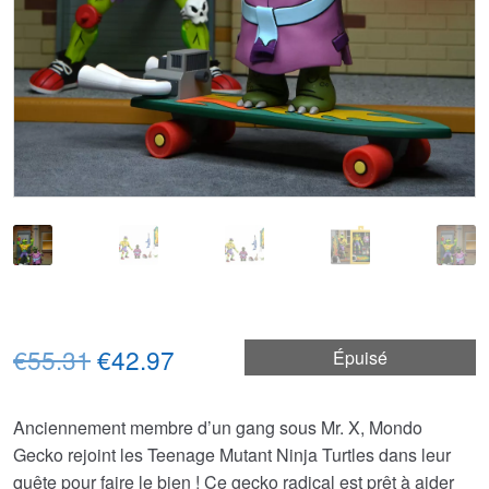
Le
Le
€55.31
€42.97
Épuisé
prix
prix
Anciennement membre d’un gang sous Mr. X, Mondo
initial
actuel
Gecko rejoint les Teenage Mutant Ninja Turtles dans leur
était :
est :
quête pour faire le bien ! Ce gecko radical est prêt à aider