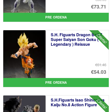
El
€73.71
pr
El
PRE ORDENA
or
pr
er
ac
S.H. Figuarts Dragon Ball Z
¡Oferta!
€8
es
Super Saiyan Son Goku (
Legendary ) Reissue
€7
€61.46
El
€54.03
pr
El
PRE ORDENA
or
pr
er
ac
S.H.Figuarts Isao Shinomiya
¡Oferta!
€6
es
Kaiju No.8 Action Figure
€5