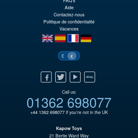
FAQ’s
PRÉ COMMANDE
ini
pr
Aide
Contactez-nous
éta
ac
Politique de confidentialité
€4
es
Vacances
€3
en
es
fr
de
£
€
Facebook
Twitter
Youtube
Ebay
Call us:
01362 698077
+44 1362 698077
if you're not in the UK
Kapow Toys
21 Bertie Ward Way