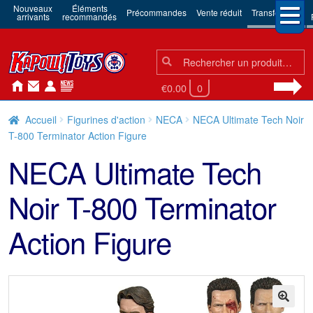
Nouveaux
Éléments
Précommandes
Vente réduit
Transformers
arrivants
recommandés
Chercher:
Chercher
€0.00
0
Accueil
Figurines d'action
NECA
NECA Ultimate Tech Noir
T-800 Terminator Action Figure
NECA Ultimate Tech
Noir T-800 Terminator
Action Figure