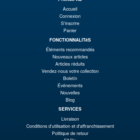
Promo !
S.H.Figuarts Rebuild of
€1
es
Accueil
Evangelion Shinji Ikari Action
Figure
Connexion
€1
S'inscrire
Panier
€79.90
FONCTIONNALITéS
Le
€73.71
Éléments recommandés
Nouveaux articles
pr
Le
PRÉ COMMANDE
Articles réduits
ini
pr
Vendez-nous votre collection
éta
ac
Boletín
Promo !
S.H.Figuarts Dragon Ball Z
Événements
€7
es
Frieza Fourth Form Action
Nouvelles
Figure ( New Sculpt )
€7
Blog
SERVICES
Livraison
€43.02
Conditions d'utilisation et d'affranchissement
Le
€36.82
Politique de retour
pr
Le