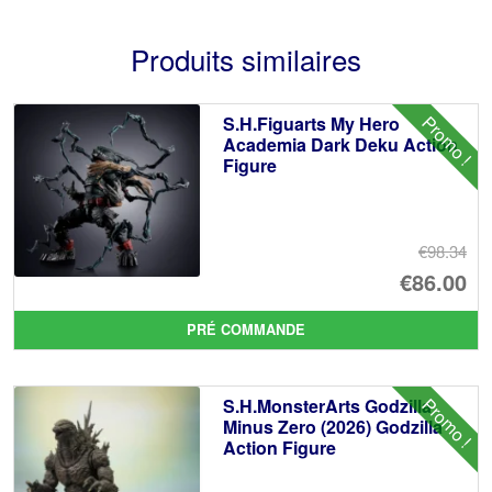
Produits similaires
Promo !
S.H.Figuarts My Hero
Academia Dark Deku Action
Figure
€98.34
Le
€86.00
pr
Le
PRÉ COMMANDE
ini
pr
éta
ac
Promo !
S.H.MonsterArts Godzilla
€9
es
Minus Zero (2026) Godzilla
Action Figure
€8