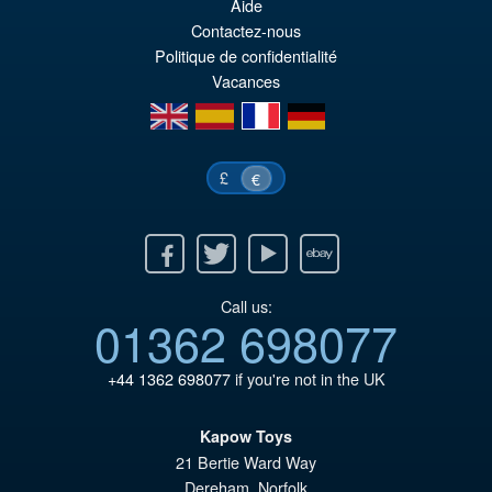
Aide
or
pr
Contactez-nous
er
ac
Politique de confidentialité
€7
es
Vacances
en
es
fr
de
€6
£
€
Facebook
Twitter
Youtube
Ebay
Call us:
01362 698077
+44 1362 698077
if you're not in the UK
Kapow Toys
21 Bertie Ward Way
Dereham
,
Norfolk