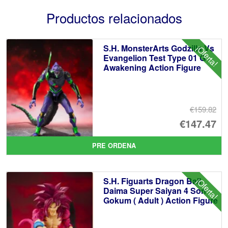
Productos relacionados
S.H. MonsterArts Godzilla Vs
¡Oferta!
Evangelion Test Type 01 G
Awakening Action Figure
€159.82
El
€147.47
pr
El
PRE ORDENA
or
pr
er
ac
S.H. Figuarts Dragon Ball
¡Oferta!
€1
es
Daima Super Saiyan 4 Son
Gokum ( Adult ) Action Figure
€1