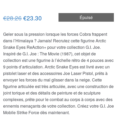
Le
Le
€28.26
€23.30
Épuisé
prix
prix
Geler sous la pression lorsque les forces Cobra frappent
initial
actuel
dans l’Himalaya ? Jamais! Recrutez cette figurine Arctic
était :
est :
Snake Eyes ReAction+ pour votre collection G.I. Joe.
Inspiré de G.I. Joe : The Movie (1987), cet objet de
€28.26.
€23.30.
collection est une figurine à l’échelle rétro de 4 pouces avec
9 points d’articulation. Arctic Snake Eyes est livré avec un
pistolet laser et des accessoires Joe Laser Pistol, prêts à
envoyer les forces du mal glisser dans la neige. Cette
figurine articulée est très articulée, avec une construction de
joint torique et des détails de peinture et de sculpture
complexes, prête pour le combat au corps à corps avec des
ennemis menaçants de votre collection. Créez votre G.I. Joe
Mobile Strike Force dès maintenant.