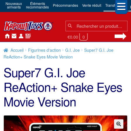
Nouveaux
Éléments
Précommandes
Vente réduit
Transformers
arrivants
recommandés
Chercher:
Chercher
€0.00
0
Accueil
Figurines d'action
G.I. Joe
Super7 G.I. Joe
ReAction+ Snake Eyes Movie Version
Super7 G.I. Joe
ReAction+ Snake Eyes
Movie Version