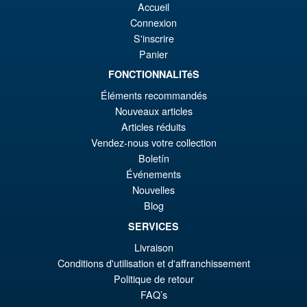
¡Oferta!
€8
es
Accueil
Super Saiyan Son Goku (
Connexion
Legendary ) Reissue
€6
S'inscrire
Panier
FONCTIONNALITéS
€61.46
El
€54.03
Éléments recommandés
Nouveaux articles
pr
El
PRE ORDENA
Articles réduits
or
pr
Vendez-nous votre collection
er
ac
Boletín
S.H.Figuarts Rei Ayanami
¡Oferta!
Événements
€6
es
Neon Genesis Evangelion
Nouvelles
Action Figure ( Reissue )
€5
Blog
SERVICES
Livraison
€79.90
Conditions d'utilisation et d'affranchissement
El
€61.41
Politique de retour
pr
El
FAQ’s
PRE ORDENA