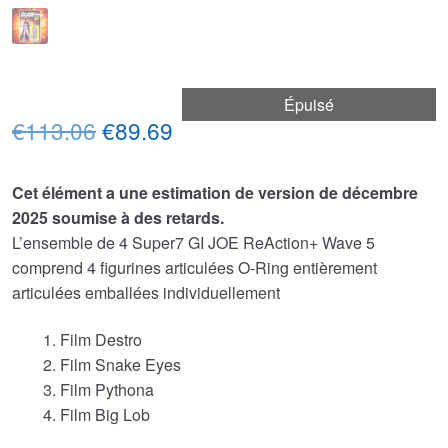
Épuisé
Le
Le
€113.06
€89.69
prix
prix
Cet élément a une estimation de version de décembre
initial
actuel
2025 soumise à des retards.
était :
est :
L’ensemble de 4 Super7 GI JOE ReAction+ Wave 5
comprend 4 figurines articulées O-Ring entièrement
€113.06.
€89.69.
articulées emballées individuellement
Film Destro
Film Snake Eyes
Film Pythona
Film Big Lob