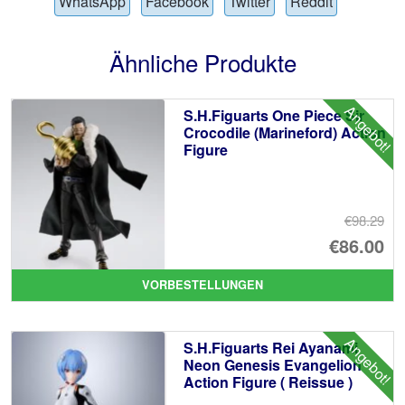
WhatsApp
Facebook
Twitter
Reddit
Ähnliche Produkte
Angebot!
S.H.Figuarts One Piece Sir
Crocodile (Marineford) Action
Figure
€98.29
Ur
€86.00
Pr
Ak
VORBESTELLUNGEN
wa
Pr
€9
ist
Angebot!
S.H.Figuarts Rei Ayanami
€8
Neon Genesis Evangelion
Action Figure ( Reissue )