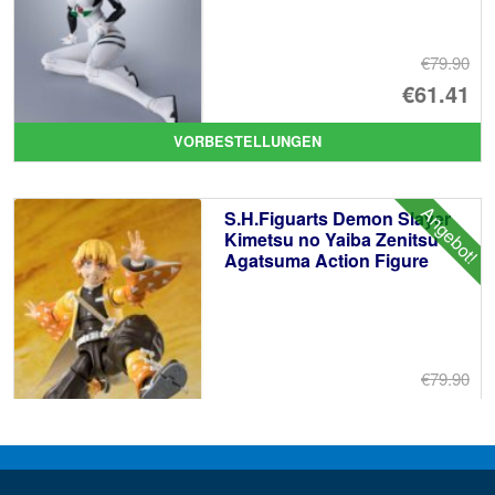
€79.90
Ur
€61.41
Pr
Ak
VORBESTELLUNGEN
wa
Pr
€7
ist
Angebot!
S.H.Figuarts Demon Slayer
€6
Kimetsu no Yaiba Zenitsu
Agatsuma Action Figure
€79.90
Ur
€67.56
Pr
Ak
VORBESTELLUNGEN
wa
Pr