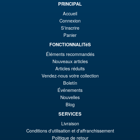
PRINCIPAL
€7
ist
Angebot!
S.H. Figuarts Dragon Ball
Accueil
€6
Daima Super Saiyan 4 Son
Connexion
Gokum ( Adult ) Action Figure
S'inscrire
Panier
FONCTIONNALITéS
€73.75
Éléments recommandés
Ur
€66.33
Nouveaux articles
Pr
Ak
Articles réduits
VORBESTELLUNGEN
wa
Pr
Vendez-nous votre collection
Boletín
€7
ist
Angebot!
Événements
S.H.Figuarts Yu Yu Hakusho
€6
Nouvelles
Hiei Action Figure
Blog
SERVICES
Livraison
€86.05
Conditions d'utilisation et d'affranchissement
Ur
€77.39
Politique de retour