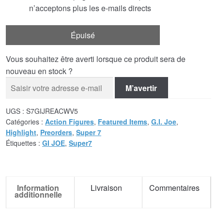
n’acceptons plus les e-mails directs
Épuisé
Vous souhaitez être averti lorsque ce produit sera de
nouveau en stock ?
M’avertir
UGS :
S7GIJREACWV5
Catégories :
Action Figures
,
Featured Items
,
G.I. Joe
,
Highlight
,
Preorders
,
Super 7
Étiquettes :
GI JOE
,
Super7
Information
Livraison
Commentaires
additionnelle