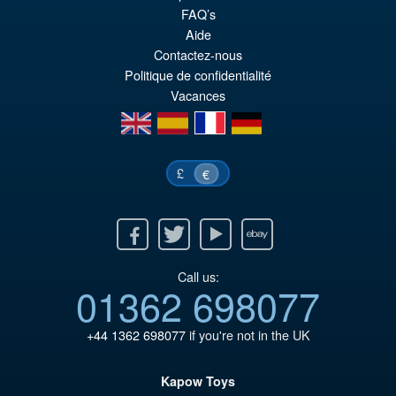
FAQ’s
Pr
Ak
VORBESTELLUNGEN
Aide
wa
Pr
Contactez-nous
€8
ist
Politique de confidentialité
Vacances
€7
en
es
fr
de
£
€
Facebook
Twitter
Youtube
Ebay
Call us:
01362 698077
+44 1362 698077
if you're not in the UK
Kapow Toys