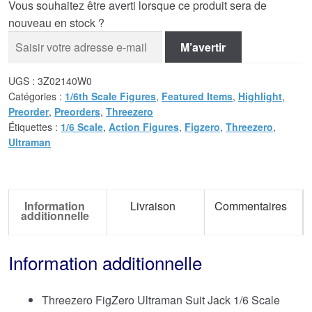
Vous souhaitez être averti lorsque ce produit sera de
nouveau en stock ?
M’avertir
UGS :
3Z02140W0
Catégories :
1/6th Scale Figures
,
Featured Items
,
Highlight
,
Preorder
,
Preorders
,
Threezero
Étiquettes :
1/6 Scale
,
Action Figures
,
Figzero
,
Threezero
,
Ultraman
Information
Livraison
Commentaires
additionnelle
Information additionnelle
Threezero FigZero Ultraman Suit Jack 1/6 Scale