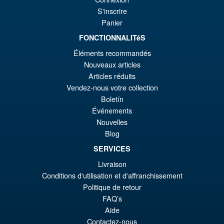
S'inscrire
Panier
FONCTIONNALITéS
€86.05
Ur
€72.48
Éléments recommandés
Nouveaux articles
Pr
Ak
VORBESTELLUNGEN
Articles réduits
wa
Pr
Vendez-nous votre collection
€8
ist
Boletín
Angebot!
S.H. MonsterArts Godzilla Vs
Événements
€7
Evangelion Test Type 01 G
Nouvelles
Awakening Action Figure
Blog
SERVICES
Livraison
€159.82
Conditions d'utilisation et d'affranchissement
Ur
€147.47
Politique de retour
Pr
Ak
FAQ’s
VORBESTELLUNGEN
Aide
wa
Pr
Contactez-nous