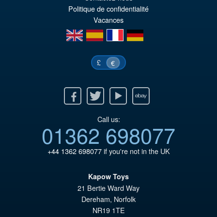
€1
ist
Politique de confidentialité
€1
Vacances
en
es
fr
de
£
€
Facebook
Twitter
Youtube
Ebay
Call us:
01362 698077
+44 1362 698077
if you're not in the UK
Kapow Toys
21 Bertie Ward Way
Dereham
,
Norfolk
NR19 1TE