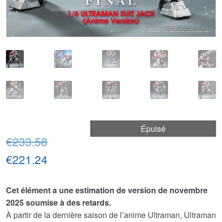
Épuisé
Le
€233.58
prix
Le
€221.24
initial
prix
Cet élément a une estimation de version de novembre
était :
actuel
2025 soumise à des retards.
€233.58.
est :
À partir de la dernière saison de l’anime Ultraman, Ultraman