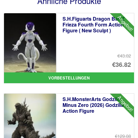
Ähnliche Produkte
Angebot!
S.H.Figuarts Dragon Ball Z
Frieza Fourth Form Action
Figure ( New Sculpt )
€43.02
Ur
€36.82
Pr
Ak
VORBESTELLUNGEN
wa
Pr
€4
ist
Angebot!
S.H.MonsterArts Godzilla
€3
Minus Zero (2026) Godzilla
Action Figure
€129.08