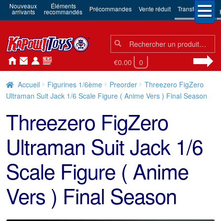
Nouveaux
Éléments
Précommandes
Vente réduit
Transformers
arrivants
recommandés
Chercher:
Chercher
€0.00
0
Accueil
Figurines 1/6ème
Preorder
Threezero FigZero
Ultraman Suit Jack 1/6 Scale Figure ( Anime Vers ) Final Season
Threezero FigZero
Ultraman Suit Jack 1/6
Scale Figure ( Anime
Vers ) Final Season