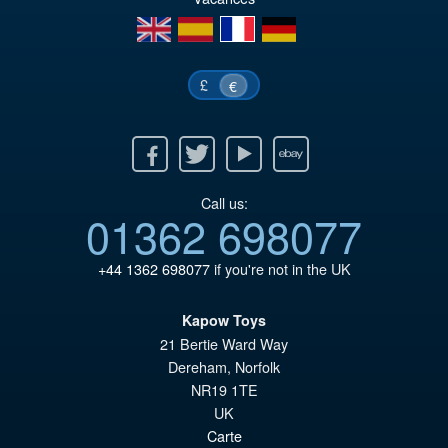
€9
en
es
fr
de
£
€
Facebook
Twitter
Youtube
Ebay
Call us:
01362 698077
+44 1362 698077
if you're not in the UK
Kapow Toys
21 Bertie Ward Way
Dereham
,
Norfolk
NR19 1TE
UK
Carte