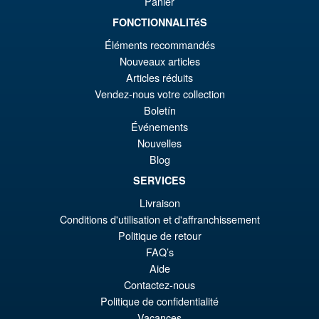
Panier
FONCTIONNALITéS
€73.75
Éléments recommandés
Ur
€61.41
Nouveaux articles
Pr
Ak
Articles réduits
VORBESTELLUNGEN
Vendez-nous votre collection
wa
Pr
Boletín
€7
ist
Événements
Angebot!
S.H.MonsterArts Godzilla vs.
€6
Nouvelles
Biollante Movie Graphic Plus (
Blog
1989 )
SERVICES
Livraison
€122.93
Conditions d'utilisation et d'affranchissement
Ur
€98.29
Politique de retour
FAQ’s
Pr
Ak
Aide
IN DEN WARENKORB
wa
Pr
Contactez-nous
Politique de confidentialité
€1
ist
Vacances