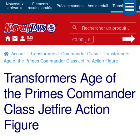
Nouveaux
Éléments
Précommandes
Vente réduit
Transformers
arrivants
recommandés
Chercher:
Chercher
€0.00
0
Accueil
Transformers
Commander Class
Transformers
Age of the Primes Commander Class Jetfire Action Figure
Transformers Age of
the Primes Commander
Class Jetfire Action
Figure