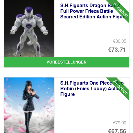
Angebot!
S.H.Figuarts Dragon Ball Z
Full Power Frieza Battle
Scarred Edition Action Figure
€86.05
Ur
€73.71
Pr
Ak
VORBESTELLUNGEN
wa
Pr
€8
ist
Angebot!
S.H.Figuarts One Piece Nico
€7
Robin (Enies Lobby) Action
Figure
€79.90
Ur
€67.56