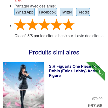
Partager avec des amis:
WhatsApp
Facebook
Twitter
Reddit
Classé
5
/
5
par les clients
basé sur
1
avis des clients
Produits similaires
Promo !
S.H.Figuarts One Piece Nico
Robin (Enies Lobby) Action
Figure
€79.90
Le
€67.56