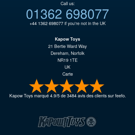
Call us:
01362 698077
+44 1362 698077
if you're not in the UK
Kapow Toys
21 Bertie Ward Way
Dereham
,
Norfolk
NR19 1TE
UK
Carte
Kapow Toys
marqué
4.9
/
5
de
3484
avis des clients sur feefo.