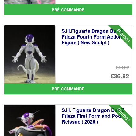
pr
Le
PRÉ COMMANDE
ini
pr
éta
ac
Promo !
S.H.Figuarts Dragon Ball Z
€7
es
Frieza Fourth Form Action
Figure ( New Sculpt )
€6
€43.02
Le
€36.82
pr
Le
PRÉ COMMANDE
ini
pr
éta
ac
Promo !
S.H. Figuarts Dragon Ball Z
€4
es
Frieza First Form and Pod
Reissue ( 2026 )
€3