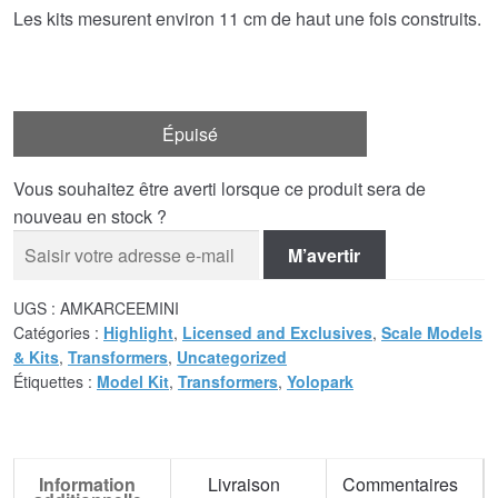
Les kits mesurent environ 11 cm de haut une fois construits.
Épuisé
Vous souhaitez être averti lorsque ce produit sera de
nouveau en stock ?
M’avertir
UGS :
AMKARCEEMINI
Catégories :
Highlight
,
Licensed and Exclusives
,
Scale Models
& Kits
,
Transformers
,
Uncategorized
Étiquettes :
Model Kit
,
Transformers
,
Yolopark
Information
Livraison
Commentaires