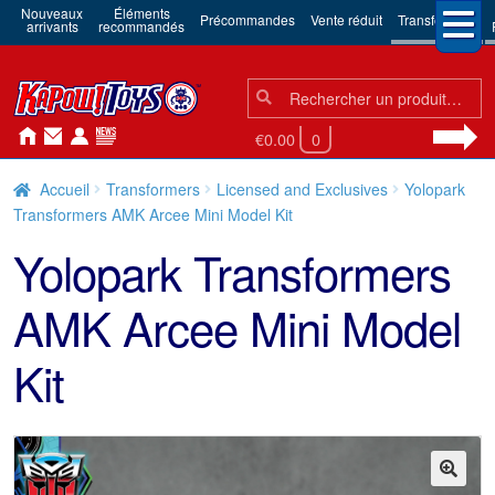
Nouveaux
Éléments
Précommandes
Vente réduit
Transformers
arrivants
recommandés
Chercher:
Chercher
€0.00
0
Accueil
Transformers
Licensed and Exclusives
Yolopark
Transformers AMK Arcee Mini Model Kit
Yolopark Transformers
AMK Arcee Mini Model
Kit