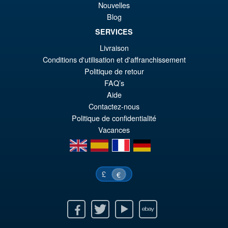
Promo !
€1
es
Nouvelles
Evangelion Shinji Ikari Action
Blog
Figure
€9
SERVICES
Livraison
€79.90
Conditions d'utilisation et d'affranchissement
Le
€73.71
Politique de retour
FAQ’s
pr
Le
Aide
PRÉ COMMANDE
ini
pr
Contactez-nous
Politique de confidentialité
éta
ac
Vacances
€7
es
en
es
fr
de
€7
£
€
Facebook
Twitter
Youtube
Ebay