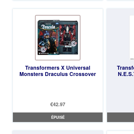
Transformers X Universal
Transf
Monsters Draculus Crossover
N.E.S
€42.97
ÉPUISÉ