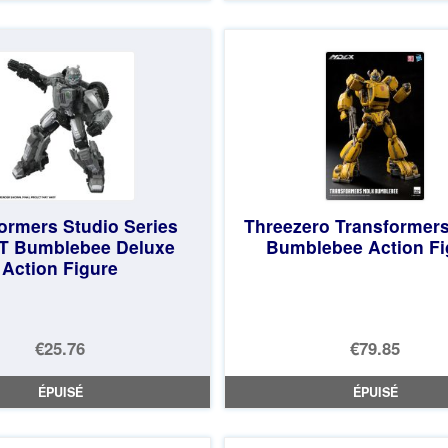
était :
actuel
€33.18.
est :
€30.67.
ormers Studio Series
Threezero Transformer
.T Bumblebee Deluxe
Bumblebee Action Fi
Action Figure
€25.76
€79.85
ÉPUISÉ
ÉPUISÉ