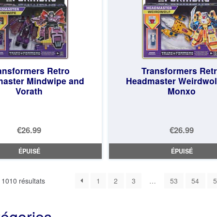
ansformers Retro
Transformers Ret
aster Mindwipe and
Headmaster Weirdwol
Vorath
Monxo
€26.99
€26.99
ÉPUISÉ
ÉPUISÉ
Trié
 1010 résultats
1
2
3
…
53
54
5
du
plus
tégories
récent