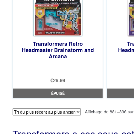
Transformers Retro
Tr
Headmaster Brainstorm and
Headm
Arcana
€26.99
ÉPUISÉ
Affichage de 881–896 sur
Transformers a ces sous-ca