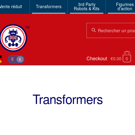
3rd Party
Figurines
Vente réduit
Transformers
Robots & Kits
d'action
Chercher:
Chercher
Checkout
€0.00
0
£
€
Transformers