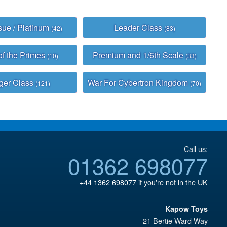
sue / Platinum
Leader Class
(42)
(83)
of the Primes
Premium and 1/6th Scale
(10)
(33)
ger Class
War For Cybertron Kingdom
(121)
(70)
Call us:
01362 698077
+44 1362 698077
if you're not in the UK
Kapow Toys
21 Bertie Ward Way