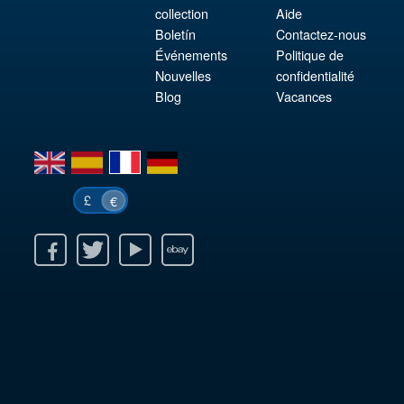
collection
Aide
Boletín
Contactez-nous
Événements
Politique de
Nouvelles
confidentialité
Blog
Vacances
en
es
fr
de
£
€
k
itter
Youtube
Ebay