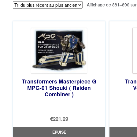
Affichage de 881–896 sur
Transformers Masterpiece G
Tra
MPG-01 Shouki ( Raiden
V
Combiner )
€221.29
ÉPUISÉ