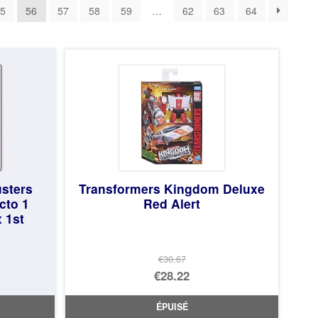
5
56
57
58
59
…
62
63
64
sters
Transformers Kingdom Deluxe
cto 1
Red Alert
 1st
€30.67
Le
€28.22
prix
Le
ÉPUISÉ
initial
prix