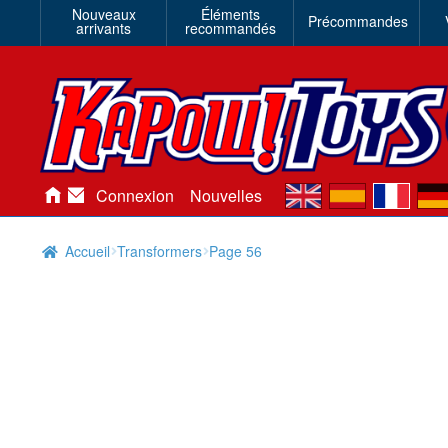
Nouveaux
Éléments
Précommandes
arrivants
recommandés
en
es
fr
de
Connexion
Nouvelles
Accueil
Transformers
Page 56