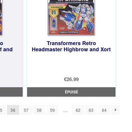
ro
Transformers Retro
f and
Headmaster Highbrow and Xort
€26.99
ÉPUISÉ
5
56
57
58
59
…
62
63
64