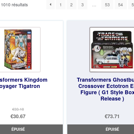
Trié
 1010 résultats
1
2
3
…
53
54
5
du
plus
récent
au
plus
ancien
nsformers Kingdom
Transformers Ghostbu
oyager Tigatron
Crossover Ectotron E
Figure ( G1 Style Box
Release )
€33.18
Le
€30.67
€73.71
prix
Le
ÉPUISÉ
ÉPUISÉ
initial
prix