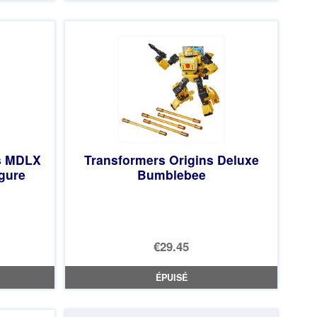
était :
actuel
€30.67.
est :
€28.22.
s MDLX
Transformers Origins Deluxe
gure
Bumblebee
€29.45
ÉPUISÉ