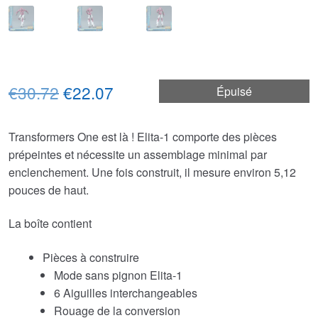
Le
Le
€30.72
€22.07
Épuisé
prix
prix
Transformers One est là ! Elita-1 comporte des pièces
initial
actuel
prépeintes et nécessite un assemblage minimal par
était :
est :
enclenchement. Une fois construit, il mesure environ 5,12
pouces de haut.
€30.72.
€22.07.
La boîte contient
Pièces à construire
Mode sans pignon Elita-1
6 Aiguilles interchangeables
Rouage de la conversion