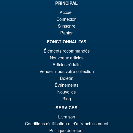
Flame Toys Furai Action
¡Oferta!
PRINCIPAL
€7
es
MMPR Yellow Ranger Action
Accueil
Figure Model Kit
€6
Connexion
S'inscrire
Panier
€73.75
FONCTIONNALITéS
El
€67.56
Éléments recommandés
pr
El
Nouveaux articles
PRE ORDENA
or
pr
Articles réduits
Vendez-nous votre collection
er
ac
Threezero Transformers DLX
Boletín
€7
es
Optimus Primal ( Beast Wars
Événements
Universe )
€6
Nouvelles
Blog
SERVICES
Livraison
€258.12
Conditions d'utilisation et d'affranchissement
Politique de retour