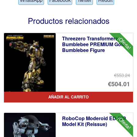
Productos relacionados
Threezero Transformers
¡Oferta!
Bumblebee PREMIUM Gold
Bumblebee Figure
€553.24
El
€504.01
pr
El
AÑADIR AL CARRITO
or
pr
er
ac
RoboCop Moderoid ED-209
¡Oferta!
€5
es
Model Kit (Reissue)
€5