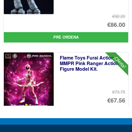
€92.20
El
€86.00
pr
El
PRE ORDENA
or
pr
er
ac
Flame Toys Furai Action
¡Oferta!
€9
es
MMPR Pink Ranger Action
Figure Model Kit.
€8
€73.75
El
€67.56
pr
El
PRE ORDENA
or
pr
er
ac