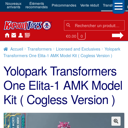
Nouveaux
Éléments
Précommandes
Vente réduit
Transformers
arrivants
recommandés
Chercher:
Chercher
€0.00
0
Accueil
Transformers
Licensed and Exclusives
Yolopark
Transformers One Elita-1 AMK Model Kit ( Cogless Version )
Yolopark Transformers
One Elita-1 AMK Model
Kit ( Cogless Version )