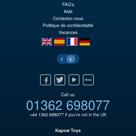
PRE ORDENA
FAQ’s
Aide
Contactez-nous
Politique de confidentialité
Vacances
en
es
fr
de
£
€
Facebook
Twitter
Youtube
Ebay
Call us:
01362 698077
+44 1362 698077
if you're not in the UK
Kapow Toys